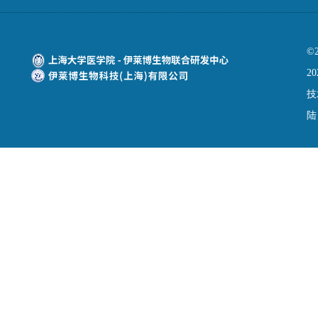
©
20
技
陆