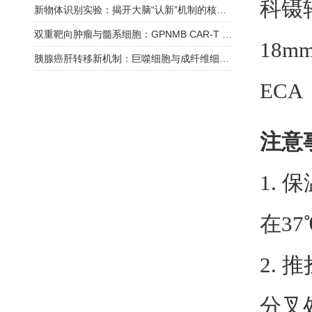
科镊
新物体识别实验：揭开大脑“认新”机制的核心细节，一文读懂
双重靶向肿瘤与髓系细胞：GPNMB CAR-T 细胞重塑免疫微环境
18
胰腺癌肝转移新机制：巨噬细胞与成纤维细胞的 JAK/STAT 信号 “串扰“
ECA
注意
1.
在37
2.
分叉