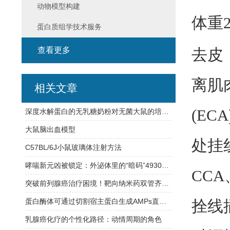
动物模型构建
体重
蛋白质组学技术服务
查看更多
去皮
离肌
相关文章
(EC
深度水解蛋白的无乳糖奶粉对无菌大鼠的培育有何作用
大鼠脑出血模型
处挂
C57BL/6J小鼠玻璃体注射方法
哮喘新元凶被锁定：外泌体里的“暗码”4930474H06Rik，一键激活ILC2风暴
CC
突破前列腺癌治疗困境！靶向纳米药双管齐下：逆转耐药 + 激活免疫
蛋白酶体可通过切割宿主蛋白生成AMPs直接对抗细菌感染
拴线
乳腺癌化疗的个性化路径：动情周期的角色