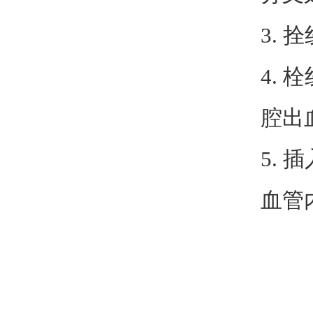
3. 
4.
腔出
5. 
血管