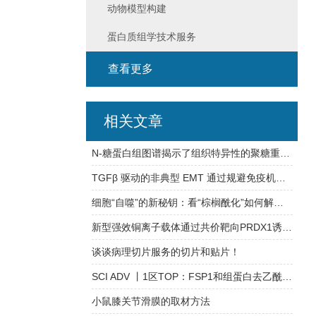
动物模型构建
蛋白质组学技术服务
查看更多
相关文章
N-糖蛋白组图谱揭示了组织特异性的聚糖重塑与非随机的结构微观不均一性
TGFβ 驱动的非典型 EMT 通过规避免疫机械监视维持肺腺癌休眠转移
细胞“自噬”的新秘钥：看“棕榈酰化”如何解锁自噬体形成的奥秘
新型强效铜离子载体通过共价靶向PRDX1诱导铜死亡用于三阴性乳腺癌治疗
谈谈病理切片服务的切片和贴片！
SCI ADV 丨1区TOP：FSP1和组蛋白去乙酰化酶抑制癌症持久细胞铁死亡
小鼠膝关节滑膜的取材方法