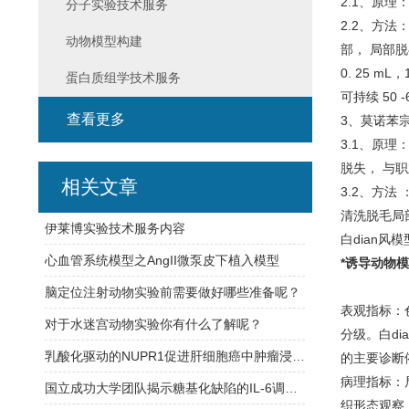
2.1、原理
分子实验技术服务
2.2、方法
动物模型构建
部， 局部脱毛
0. 25 m
蛋白质组学技术服务
可持续 50 -
查看更多
3、莫诺苯宗
3.1、原理
脱失， 与职
相关文章
3.2、方法 
清洗脱毛局部
伊莱博实验技术服务内容
白dian风模
心血管系统模型之AngII微泵皮下植入模型
*诱导动物
脑定位注射动物实验前需要做好哪些准备呢？
表观指标：
对于水迷宫动物实验你有什么了解呢？
分级。白di
乳酸化驱动的NUPR1促进肝细胞癌中肿瘤浸润巨噬细胞的免疫抑制效应
的主要诊断依
病理指标：
国立成功大学团队揭示糖基化缺陷的IL-6调控肺癌进展及耐药的新机制
织形态观察，