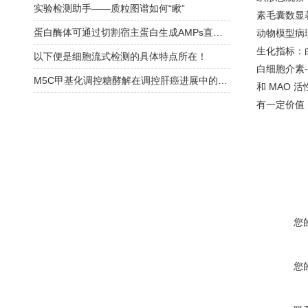
实验检测助手——质粒图谱如何“瞅”
素毛囊数显
蛋白酶体可通过切割宿主蛋白生成AMPs直接对抗细菌感染
动物模型病理
生化指标：白d
以下便是细胞流式检测的具体特点所在！
白细胞介素-6
M5C甲基化调控糖酵解在调控肝癌进展中的新机制
和 MAO 
有一定价值，
您
您