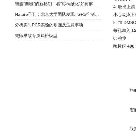
细胞“自噬”的新秘钥：看“棕榈酰化”如何解锁自噬体形成的奥秘
4. 吸出上
Nature子刊：北京大学团队发现TGR5抑制脂肪酸摄取可预防糖尿病性心肌病
小心吸掉上
5. 加 DMS
分析实时PCR实验的步骤及注意事项
每孔加入
1
去卵巢致骨质疏松模型
6. 检测
酶标仪
490
您
您
联