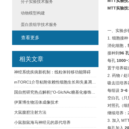
MTT实验
分子实验技术服务
MTT实验
动物模型构建
蛋白质组学技术服务
一、实验步
查看更多
1. 细胞接种
消化细胞，
接种到
96 
相关文章
每孔
1000~
置于培养箱
神经系统疾病新机制：线粒体转移功能障碍
2. 药物 /
mTORC1介导粘附依赖性细胞生长和失巢凋亡抗性的双相机制研究
吸去旧培养
每组设
3~
国自然研究热点解析|“O-GlcNAc糖基化修饰”：拿基金发paper都靠它！
空白孔（只
伊莱博生物活体成像技术
对照孔（细胞
大鼠腹腔注射方法
继续培养：24 
3. 加入 MT
小鼠胎鼠海马神经元的原代培养
每孔加入
2