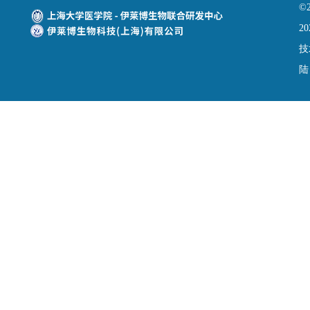
©
20
技
陆