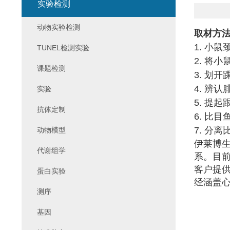
实验检测
动物实验检测
取材方
1.
小鼠
TUNEL检测实验
2.
将小
课题检测
3.
划开
4.
辨认
实验
5.
提起
抗体定制
6.
比目
7.
分离
动物模型
伊莱博
代谢组学
系。目
客户提
蛋白实验
经涵盖
测序
基因