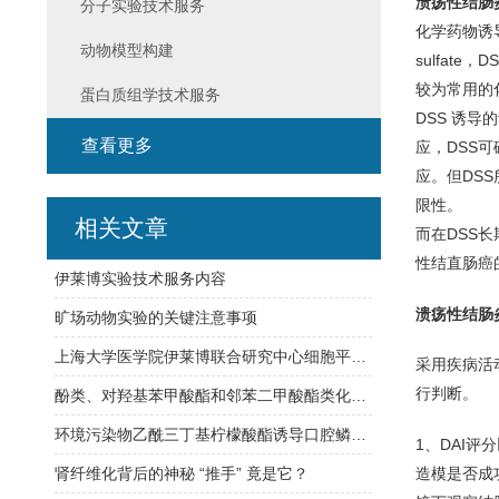
溃疡性结肠
分子实验技术服务
化学药物诱导
动物模型构建
sulfate，
较为常用的
蛋白质组学技术服务
DSS 诱
查看更多
应，DSS
应。但DS
限性。
相关文章
而在DSS
性结直肠癌
伊莱博实验技术服务内容
溃疡性结肠
旷场动物实验的关键注意事项
上海大学医学院伊莱博联合研究中心细胞平台介绍
采用疾病活动
行判断。
酚类、对羟基苯甲酸酯和邻苯二甲酸酯类化合物与骨关节炎的关系
环境污染物乙酰三丁基柠檬酸酯诱导口腔鳞状细胞癌的机制
1、DAI
造模是否成
肾纤维化背后的神秘 “推手” 竟是它？