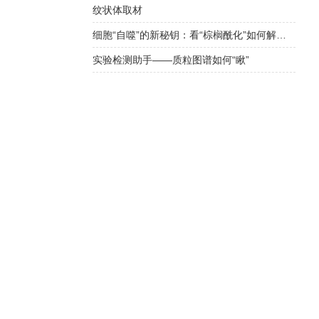
纹状体取材
细胞“自噬”的新秘钥：看“棕榈酰化”如何解锁自噬体形成的奥秘
实验检测助手——质粒图谱如何“瞅”