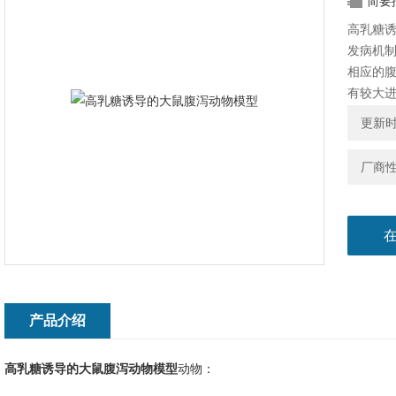
简要
高乳糖
发病机制
相应的腹
有较大进
和*。
更新时间
厂商
产品介绍
高乳糖诱导的大鼠腹泻动物模型
动物：