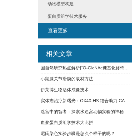
动物模型构建
蛋白质组学技术服务
查看更多
相关文章
国自然研究热点解析|“O-GlcNAc糖基化修饰”：拿基金发paper都靠它！
小鼠膝关节滑膜的取材方法
伊莱博生物活体成像技术
实体瘤治疗新曙光：OX40-HS 结合助力 CAR-T 细胞穿透肿瘤，疗效大提升
迷宫中的智者：探索水迷宫动物实验的神秘特点
血浆蛋白质组学技术大比拼
尼氏染色实验步骤是怎么个样子的呢？