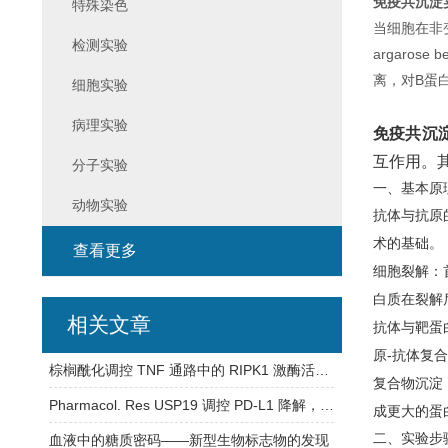
免疫共沉淀
特殊染色
当细胞在非
检测实验
argaro
离，对B蛋
细胞实验
病理实验
免疫共沉
互作用。
分子实验
一、基本原
动物实验
抗体与抗原
术的基础。
查看更多
细胞裂解
‌
白质在裂解
相关文章
抗体与靶蛋
原-抗体复
棕榈酰化调控 TNF 通路中的 RIPK1 激酶活性和细胞毒性
复合物沉淀
Pharmacol. Res USP19 调控 PD-L1 降解，为 CRC 免疫治疗添新靶点
成更大的蛋
二、实验步
血液中的糖质密码——新型生物标志物的发现