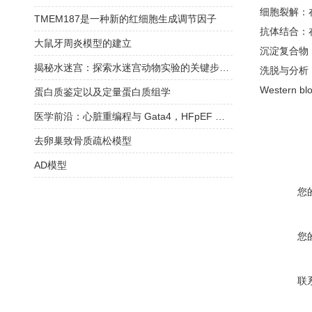
细胞裂解
‌
TMEM187是一种新的红细胞生成调节因子
抗体结合
‌
大鼠牙周炎模型的建立
沉淀复合物
揭秘水迷宫：探索水迷宫动物实验的关键步骤！
洗脱与分析
Western
蛋白质鉴定以及定量蛋白质组学
医学前沿：心脏重编程与 Gata4，HFpEF 治疗的新方向
去卵巢致骨质疏松模型
AD模型
您
您
联