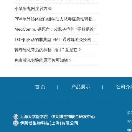
小鼠睾丸网注射方法
PBA单外泌体蛋白组学助力脓毒症急性肾损伤生物标志物新突破
MedComm. 铜死亡：皮肤炎症的 “罪魁祸首”
TGFβ 驱动的非典型 EMT 通过规避免疫机械监视维持肺腺癌休眠转移
肾纤维化背后的神秘 “推手” 竟是它？
免疫荧光实验的原理你可知晓？
首 页
产品展示
公司介
|
|
©
20
技