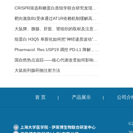
CRISPR筛选和糖蛋白质组学联合研究发现新型WNT通路的N-糖基化调控机制
靶向激肽B1受体通过AT1R依赖机制缓解高血压
大鼠脾、胰腺、肝脏、肾组织的取材及注意事项
组蛋白 H3Q5 单胺化如何把“神经递质波动”转译为“染色质节律”
Pharmacol. Res USP19 调控 PD-L1 降解，为 CRC 免疫治疗添新靶点
国自然热点追踪——核心代谢改变如何影响药物驱动的抗肿瘤免疫
大鼠前列腺药物注射方法
首 页
产品展示
公司介
|
|
©
20