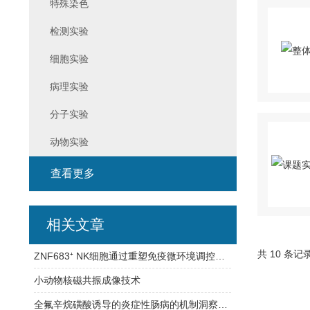
特殊染色
检测实验
细胞实验
病理实验
分子实验
动物实验
查看更多
相关文章
共 10 条记
ZNF683⁺ NK细胞通过重塑免疫微环境调控晚期下咽鳞状细胞癌的化疗敏感性
小动物核磁共振成像技术
全氟辛烷磺酸诱导的炎症性肠病的机制洞察：网络毒理学和分子对接研究