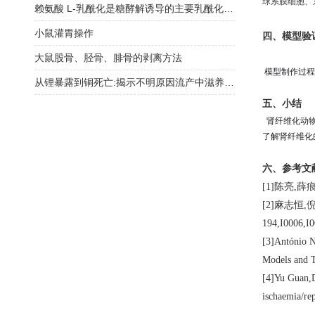
球系膜细胞、
赖氨酸 L-乳酰化是糖酵解诱导的主要乳酰化异构体
小鼠灌胃操作
四、模型验
大鼠股骨、胫骨、腓骨的剥离方法
模型制作过程
从锂暴露到铜死亡:揭示不明原因流产中滋养层细胞功能丧失的关键通路
五、小结
肾纤维化动物
了解肾纤维化
六、参考文
[1]陈亮,薛
[2]麻志恒,
194,I0006,I
[3]António N
Models and T
[4]Yu Guan,D
ischaemia/re