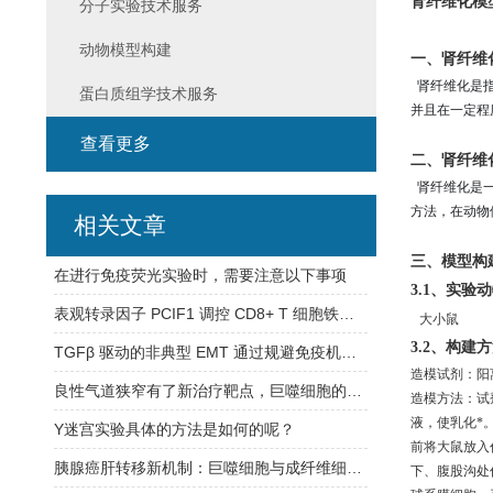
肾纤维化模
分子实验技术服务
动物模型构建
一、肾纤维
肾纤维化是指
蛋白质组学技术服务
并且在一定程
查看更多
二、
肾纤维
肾纤维化是一
方法，在动物
相关文章
三、
模型
构
在进行免疫荧光实验时，需要注意以下事项
3.1、实验
表观转录因子 PCIF1 调控 CD8+ T 细胞铁死亡与激活
大小鼠
3.2、构建
TGFβ 驱动的非典型 EMT 通过规避免疫机械监视维持肺腺癌休眠转移
造模试剂：阳离子牛血
良性气道狭窄有了新治疗靶点，巨噬细胞的这个信号通路（cGAS-STING）是关键
造模方法：试剂
液，使乳化*。（
Y迷宫实验具体的方法是如何的呢？
前将大鼠放入
胰腺癌肝转移新机制：巨噬细胞与成纤维细胞的 JAK/STAT 信号 “串扰“
下、腹股沟处作