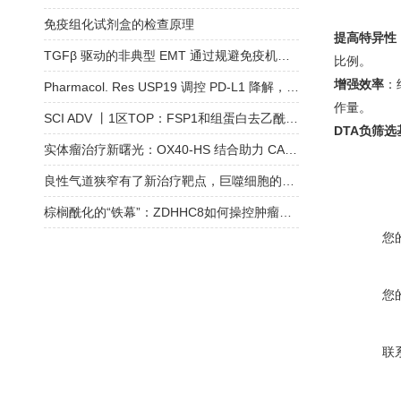
免疫组化试剂盒的检查原理
提高特异性
TGFβ 驱动的非典型 EMT 通过规避免疫机械监视维持肺腺癌休眠转移
比例。
增强效率
：
Pharmacol. Res USP19 调控 PD-L1 降解，为 CRC 免疫治疗添新靶点
作量。
SCI ADV 丨1区TOP：FSP1和组蛋白去乙酰化酶抑制癌症持久细胞铁死亡
DTA负筛
实体瘤治疗新曙光：OX40-HS 结合助力 CAR-T 细胞穿透肿瘤，疗效大提升
良性气道狭窄有了新治疗靶点，巨噬细胞的这个信号通路（cGAS-STING）是关键
棕榈酰化的“铁幕”：ZDHHC8如何操控肿瘤铁死亡？
您
您
联