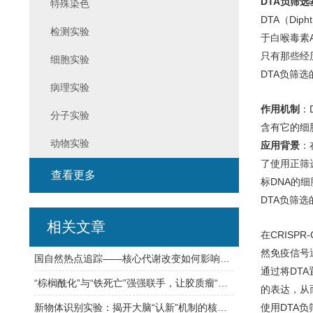
DTA负筛
特殊染色
DTA（Di
检测实验
于白喉毒素
只有那些经
细胞实验
DTA负筛
病理实验
作用机制
：
分子实验
含有它的细
动物实验
应用背景
：
了使用正筛
查看更多
标DNA的细
DTA负筛选
相关文章
在CRISP
然免疫信号
国自然热点追踪——核心代谢改变如何影响药物驱动的抗肿瘤免疫
通过将DTA
“棕榈酰化”与“铁死亡”强强联手，让胶质瘤“死个明白”！
的表达，从
新物体识别实验：揭开大脑“认新”机制的核心细节，一文读懂
使用DTA