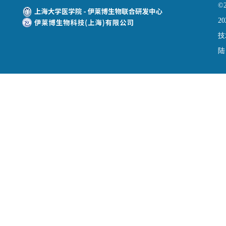
©
20
技
陆