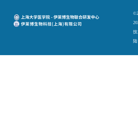
©
20
技
陆