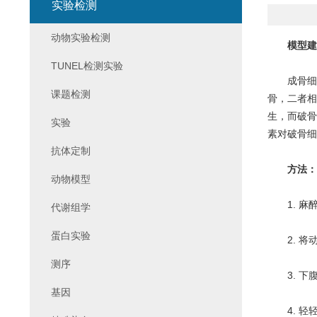
实验检测
动物实验检测
模型建
TUNEL检测实验
成骨细胞
课题检测
骨，二者相
生，而破骨
实验
素对破骨细
抗体定制
方法：
动物模型
1. 麻醉
代谢组学
蛋白实验
2. 将动
测序
3. 下腹
基因
4. 轻轻