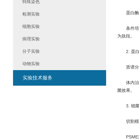
特殊染色
蛋白酶体
检测实验
细胞实验
条件培养基
为肽段。
病理实验
分子实验
2. 蛋白
动物实验
质谱分析(
实验技术服务
体内治疗潜
菌效果。
3. 细菌
切割模式转
PSME3