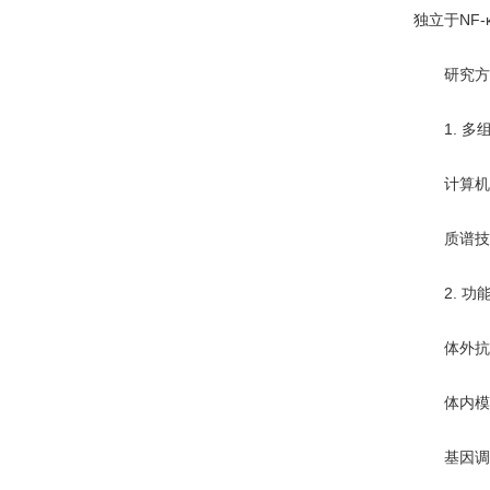
独立于NF-
研究方
1. 多
计算机模
质谱技术(
2. 功
体外抗菌测
体内模型：
基因调控实