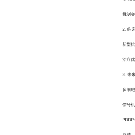
机制突破：
2. 临
新型抗生素
治疗优化方
3. 未
多细胞器
信号机制
PDDPs
总结