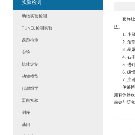
实验检测
动物实验检测
颈静脉包
法。
TUNEL检测实验
1. 小
课题检测
2. 颈
3. 暴露
实验
4. 右手
抗体定制
5. 进针
6. 缓慢
动物模型
7. 注射
伊莱博生
代谢组学
拥有仪器设
蛋白实验
前参与研究
测序
基因