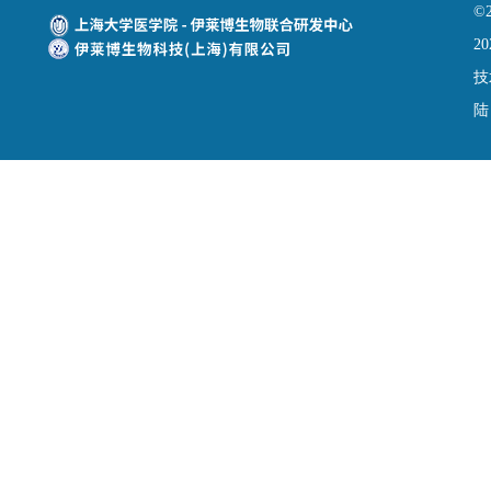
©
20
技
陆