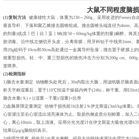
大鼠不同程度脑损
(1)复制方法
健康雄性大鼠，体重为230～260g。采用改进的Feen
垂直导杆、下落和聚乙烯撞击圆锥组成。撞击圆锥头端直径为4mm、高为2.5
的剂量)或戊丨巴丨比丨妥丨钠(按50～60mg/kg体重的剂量)麻醉
肤消毒。沿中线左侧切开头皮，分离骨膜，用牙科钻于中线旁2mm、
用20g砝码于10cm和30cm高处通过一金属导杆坠落，撞击置于硬膜上
致重型损伤。轻、中、重三型损伤的致伤冲击力分别为200g·cm、600g
笼喂养。
(2)检测指标
1)脑含水量测定 动物断头处死后，30s内取出大脑，用滤纸吸尽脑表面
析天平称湿重后，置于110℃恒温干燥箱内烤干(24h)，称干重。用Ell
脑含水量(％)＝[(湿重－干重)/湿重]×比率
2)血脑屏障定量测定 动物于损伤前1h注射2％伊文斯蓝(3ml/kg体
心室灌注至右心室流出清亮液体为止。取损伤侧皮质分别称重，加入二倍体积
心，离心10min，取上清液。应用分光光度计在伊文斯蓝大吸收光谱6
结果以μg/g脑组织表示。
3)病理学观察 损伤后24h再次麻醉，经升主动脉快速灌注生理盐水150