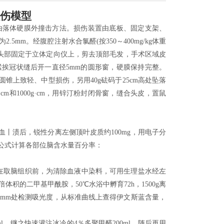
伤模型
ey自由落体硬膜外撞击方法。损伤装置由底板、固定支架、
mm。经腹腔注射水合氯醛(按350～400mg/kg体重
。将其头部固定于立体定向仪上，剪去顶部毛发，手术区域皮
紧挨冠状缝后开一直径5mm的圆形窗，硬膜保持完整。
的圆锥上致轻、中型损伤，另用40g砝码于25cm高处坠落
·cm和1000g·cm，用锌汀粉封闭骨窗，缝合头皮，置鼠
血丨渍后，锐性分离左侧顶叶皮质约100mg，用电子分
iot公式计算各部位脑含水量百分率：
重)。在取脑组织前，为清除血液中染料，可用生理盐水经左
的二甲基甲酰胺，50℃水浴中孵育72h，1500g离
35mm处检测吸光度，从标准曲线上查得伊文斯蓝含量，
ml，继之快速灌注冰冷的4％多聚甲醛200ml，随后再用