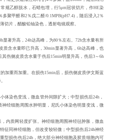
h，常规乙醇脱水，石蜡包埋，行5μm冠状切片，作HE染
醛和2％戊二醛/0.1MPB(pH7.4)，随后浸入2％
埋，超薄切片，醋酸铅铀染色，透射电镜观察。
h显著升高，24h达高峰，为80％左右。72h含水量有所
皮质含水量即已升高，30min显著升高，6h达高峰，也
后其伤侧皮质含水量于伤后15min明显升高，伤后3～6h
的加重而加重。在损伤15min后，损伤侧皮质伊文斯蓝
降。
氏小体染色变浅，微血管外间隙扩大；中型损伤后24h，
皮质神经细胞周围水肿明显，尼氏小体染色明显变浅，微
肿胀，内质网轻度扩张。神经细胞周围神经毡肿胀，微血
特征同神经细胞，但改变较轻微；中型损伤后24h神经
重型损伤伤后24h，绝大部分神经细胞及胶质细胞内可