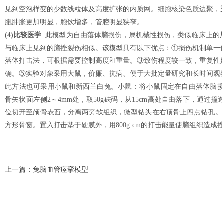
见到空泡样变的少数线粒体及高度扩张的内质网。细胞核染色质边聚，
胞肿胀更加明显，胞饮增多，管腔明显狭窄。
(4)比较医学
此模型为自由落体脑损伤，属机械性损伤，类似临床上的
与临床上见到的脑挫裂伤相似。该模型具有以下优点：①损伤机制单一
落体打击法，可根据需要控制高度和重量。③致伤程度较一致，重复性
确。⑤实验对象采用大鼠，价廉、抗病、便于大批定量研究和长时间观
此方法也可采用小鼠和新西兰白兔。小鼠：将小鼠固定在自由落体脑损
骨矢状面左侧2～4mm处，取50g砝码，从15cm高处自由落下，通
位切开至颅骨表面，分离两旁软组织，微型钻头在右顶骨上四点钻孔。线锯锯
方形骨窗。置入打击垫于硬膜外，用800g·cm的打击能量使脑组织造
上一篇：
兔脑血管痉挛模型