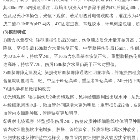
其300ml在2h内慢速灌注，取脑组织浸入4％多聚甲醛内4℃后固定48
色及尼氏小体染色，光镜下观察。若采用透射电镜观察者，灌注液为4％多聚甲
戊二醛/0.1MPB(pH7.4)内，4℃固定过夜。常规脱水，环氧树脂包
(3)模型特点
1)脑含水量变化 轻型脑损伤伤后30min，伤侧脑皮质含水量开始升高，3
降低，至损伤后168h脑含水量恢复正常。中型脑损伤伤后15min，伤侧
为80％左右，持续至24h。至168h含水量基本恢复正常。重型脑损伤伤
达高峰，持续至72h。伤后168h脑含水量仍高于正常对照值。
2)血脑屏障定量测定 脑损伤后血脑屏障通透性明显增高，并随损伤程度
含量就明显增高，轻、中型于6h达高峰，重型者3h达高峰，24h开始下
3)组织学和超微结构改变
①光镜观察 轻型损伤后24h光镜观察，见神经细胞周围出现水肿，尼
神经细胞周围水肿，微血管外间隙增大更为明显；重型损伤后24h，
血管内皮细胞肿胀，管腔狭窄更加明显。
②透射电镜观察 轻型损伤伤后24h，伤侧皮质神经细胞线粒体明显
管内皮细胞胞饮小泡增多、肿胀、管腔狭窄。胶质细胞出现水肿改变，
细胞线粒体及神经毡空泡样变，微血管内皮细胞肿胀及管腔狭窄明显；