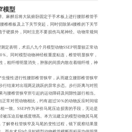
窄模型
麻醉。麻醉后将大鼠俯卧固定于手术板上进行腰部椎管手
5腰椎椎板及上下关节突起，同时切除第4腰椎的下关节
植于硬膜外，同时注意不要损伤马尾神经。动物常规饲
测定表明，术后八九个月模型动物SSEP明显较正常动
50％。同时模型动物神经根重度粘连，椎管明显狭窄，
性，粗纤维明显消失，肿胀的间质内散在着细纤维，神
产生慢性进行性腰部椎管狭窄，从而建立腰部椎管狭窄
步行结束对出现两足跳跃的异常步态。步行距离与对照
结果与腰椎管狭窄所引起的运动障碍及间隙性跛行相当。
与正常对照动物相比，约有超过50％的动物反应时间缩
相一致。SSEP作为评价马尾压迫损害的手段，无论是
经被压迫后敏感度增高。本方法建立的模型动物其马尾
，了解脊柱管狭窄及马尾的变性过程，镜下观察结果显
连，而在术后9个月时模型动物椎管横断面积平均值明显