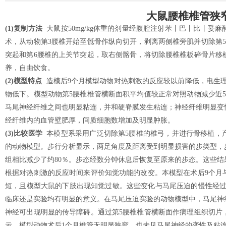
大鼠腰椎椎管狭
(1)复制方法
大鼠按50mg/kg体重的剂量经腹腔注射苯丨巴丨比丨妥
术，从动物第3腰椎开始至骶骨作纵向切开，剥离两侧椎旁肌并切除第
突起和第6腰椎的上关节突起，取右侧髂骨，将切除腰椎椎板碎骨片移
养，自由饮食。
(2)模型特点
造模后9个月模型动物对热刺激的反应较以前降低，电生理
物低下。模型动物第5腰椎椎管横断面积平均值较正常对照动物减少近
马尾神经纤维之间也明显粘连，并和硬脊膜发生粘连；神经纤维明显变
经纤维内的血管壁肥厚，间质细胞数增加及明显肿胀。
(3)比较医学
本模型系采用广泛切除第5腰椎的椎弓，并进行骨移植，
的动物模型。步行分析显示，两足角度及距离受到明显损害的步类型，
组相比减少了约80％。步态经数分钟休息后恢复至原来的步态。这些
根据对热刺激的反应时间来评价知觉功能的改变。本模型在术后9个月
短，且模型大鼠的下肢出现知觉过敏。这些变化与马尾压迫的慢性经过
临床还是实验均有明显的意义。在马尾压迫实验的动物模型中，马尾神
神经可出现明显的传导障碍。通过第5腰椎椎管横断面作病理组织切片
示，模型动物术后1个月椎管无明显狭窄，也未见马尾神经的变性及粘