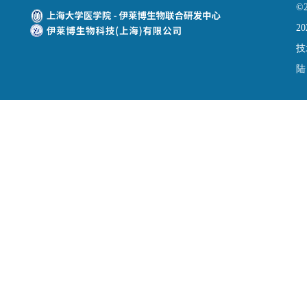
©
20
技
陆