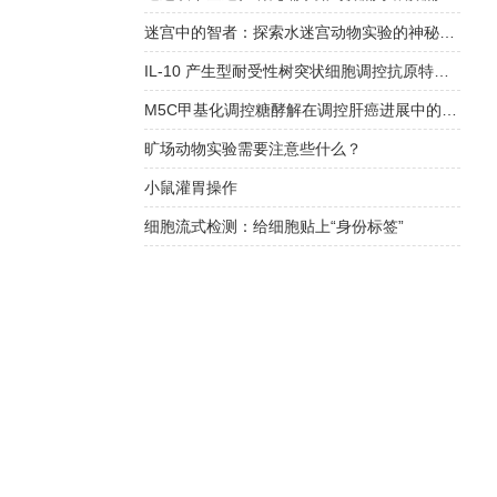
迷宫中的智者：探索水迷宫动物实验的神秘特点
IL-10 产生型耐受性树突状细胞调控抗原特异性 B 细胞应答
M5C甲基化调控糖酵解在调控肝癌进展中的新机制
旷场动物实验需要注意些什么？
小鼠灌胃操作
细胞流式检测：给细胞贴上“身份标签”