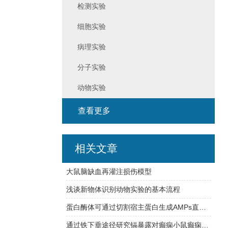
检测实验
细胞实验
病理实验
分子实验
动物实验
查看更多
相关文章
大鼠脑缺血再灌注损伤模型
浅谈新物体识别动物实验的基本流程
蛋白酶体可通过切割宿主蛋白生成AMPs直接对抗细菌感染
通过铁下垂途径研究镉暴露对癫痫小鼠癫痫发作严重程度和焦虑样行为