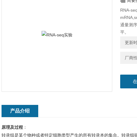
简要
RNA-
mRNA,
通量测
平。
更新时间
厂商
产品介绍
原理及过程
：
转录组是某个物种或者特定细胞类型产生的所有转录本的集合。转录组