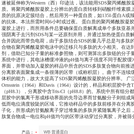
遂被延伸称为
Western
（西）印迹法，该法能用
SDS
聚丙烯酰胺
质。将聚丙烯酰胺凝胶上分辨出的蛋白质转移到硝酸纤维素膜
质的抗原决定簇结合，然后用另一种蛋自质，如
135I-
蛋白
A
或
的抗体。本法所需时间
6
小时或过夜。
蛋白质的聚丙烯酰胺凝
凝胶上进行，而所用条件总要确保蛋白质解离成单个多肽亚基
强阴离子去污剂
SDS
与某一还原剂并用，并通过加热使蛋白质
合并因此而带负电荷，由于多肽结合
SDS
的量几乎总是与多肽
合物在聚丙烯酰凝胶电泳中的迁移只与多肽的大小相关。在达
剂，借助已知分子量的标准参照物，则可测算出多肽链的分子
系统中进行，其电泳槽缓冲液的
pH
值与离子强度不同于配胶缓
界面，并带动加入凝胶的样品中所含的
SDS
多肽复合物向前推
分离胶表面聚集成一条很薄的区带（或称积层）。曲于不连续
体积的能力，故大大提高了
SDS
聚丙烯酰胺凝胶的分辨率。
广
Ornsstein
（
1964
）和
Davis
（
1964
）设计的，样品和积层胶中含
T
（
pH8.3
），分离胶中含
Tris-Cl
（
pH8.8
）的。系统中所有组分
层胶中的氯离干形成移动界面的先导边界而甘氨酸分子则组成
低而电位滴度较陡的区域，它推动样品中的多肽前移并在分离
子化，所形成的甘氨酸离子穿过堆集的多肽并紧随氯离子之后
肽复合物成一电位和
pH
值均匀的区带泳动穿过分离胶，并被筛
产品：