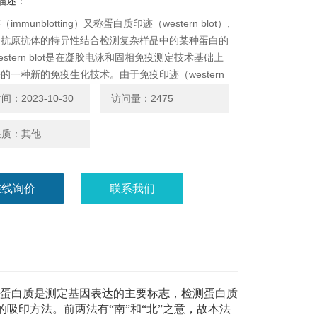
描述：
immunblotting）又称蛋白质印迹（western blot）,
据抗原抗体的特异性结合检测复杂样品中的某种蛋白的
estern blot是在凝胶电泳和固相免疫测定技术基础上
的一种新的免疫生化技术。由于免疫印迹（western
）具有SDS-PAGE的高分辨力和固相免疫测定的高特异性
：2023-10-30
访问量：2475
性，现在已成为蛋白分选的一种常规技术。免疫印迹
n b
性质：其他
在线询价
联系我们
测蛋白质是测定基因表达的主要标志，检测蛋白质
的吸印方法。前两法有
“南”和“北”之意，故本法