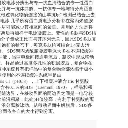
凝胶电泳分辨出与专一抗血清结合的专一性蛋白
上并与一抗体共孵。一
抗体专一地与待分离蛋自
辣根过氧化物酶连接的山羊抗
IgG
检测已结合上去
胶电泳
几乎所有蛋白质电泳分析都在聚丙烯酰胺
并尽可能减少其相互间的聚集。常用
的方法是将
解离后再加样于电泳凝胶上。变性的多肽与
SDS
结
的分子量成正比而与其序列无关，因此
SDS
多肽复
到饱和的状态下，每克多肽约可结合
1.4
克去污
量。
SDS
聚丙烯酰胺凝胶电泳大多在不连续缓冲
冲液，当两电极间接通电流后，凝胶中形成移动
进。样品通过高度多孔性的积层胶后，复合物在
缓冲系统具有把样品中的复合物全部浓缩于极小
泛使用的不连续缓冲系统早是由
ris-Cl
（
pH6.8
），上下槽缓冲液含
Tris-
甘氨酸
都含有
0.1
％的
SDS
（
Laemmli, 1970
），样品和积
尾随边界，在移动界面的两边界之间是一电导较
胶前沿积聚，此处
pH
值较高，有利于甘氨酸的离
，沿分离胶泳动。从移动界面中解脱后，
SDS
多
分而依各自的大小得到分离。