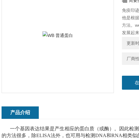
简要
免疫印迹（
他是根
方法。w
发展起来
blot
更新时间
和敏感
（wester
厂商
产品介绍
一个基因表达
结果是产生相应的蛋白质（或酶）。因此检
的方法很多，除
ELISA
法外，也可用与检测
DNA
和
RNA
相类似