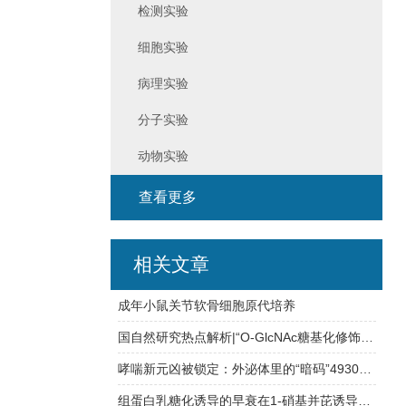
检测实验
细胞实验
病理实验
分子实验
动物实验
查看更多
相关文章
成年小鼠关节软骨细胞原代培养
国自然研究热点解析|“O-GlcNAc糖基化修饰”：拿基金发paper都靠它！
哮喘新元凶被锁定：外泌体里的“暗码”4930474H06Rik，一键激活ILC2风暴
组蛋白乳糖化诱导的早衰在1-硝基并芘诱导的慢性阻塞性肺疾病中的作用