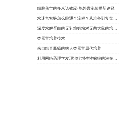
细胞焦亡的多米诺效应-胞外囊泡传播新途径
水迷宫实验怎么跑通全流程？从准备到复盘，一篇说透关键细节
深度水解蛋白的无乳糖奶粉对无菌大鼠的培育有何作用
类器官培养技术
来自结直肠癌的病人类器官原代培养
利用网络药理学发现治疗增生性瘢痕的潜在药物