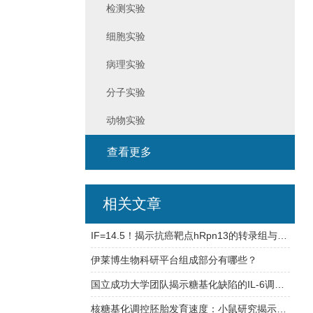
检测实验
细胞实验
病理实验
分子实验
动物实验
查看更多
相关文章
IF=14.5！揭示抗癌靶点hRpn13的转录组与蛋白组调控机制
伊莱博生物科研平台组成部分有哪些？
国立成功大学团队揭示糖基化缺陷的IL-6调控肺癌进展及耐药的新机制
核糖基化调控胚胎发育速度：小鼠研究揭示关键机制 ——PNAS最新研究