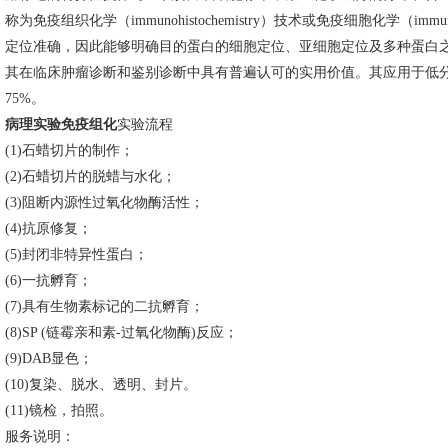
称为免疫组织化学（immunohistochemistry）技术或免疫细胞化学（imm
定位准确，因此能够明确目的蛋白的细胞定位、亚细胞定位及多种蛋白
其在临床肿瘤诊断和鉴别诊断中具有普遍认可的实用价值。其应用于低分
75%。
病理实验免疫组化
实验流程
(1)石蜡切片的制作；
(2)石蜡切片的脱蜡与水化；
(3)阻断内源性过氧化物酶活性；
(4)抗原修复；
(5)封闭非特异性蛋白；
(6)一抗孵育；
(7)具有生物素标记的二抗孵育；
(8)SP (链霉亲和素-过氧化物酶)反应；
(9)DAB显色；
(10)复染、脱水、透明、封片。
(11)镜检，拍照。
服务说明：