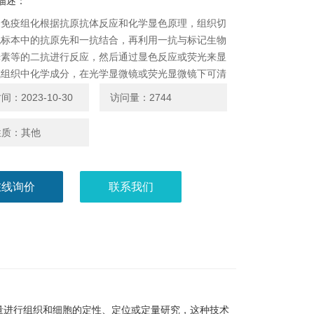
描述：
验免疫组化根据抗原抗体反应和化学显色原理，组织切
胞标本中的抗原先和一抗结合，再利用一抗与标记生物
光素等的二抗进行反应，然后通过显色反应或荧光来显
或组织中化学成分，在光学显微镜或荧光显微镜下可清
细胞内发生的抗原抗体反应产物，从而能够在细胞爬片
：2023-10-30
访问量：2744
切片上原位确定某些化学成分的分布和含量。
性质：其他
在线询价
联系我们
量进行组织和细胞的定性、定位或定量研究，这种技术