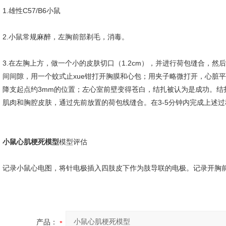
1.雄性C57/B6小鼠
2.小鼠常规麻醉，左胸前部剃毛，消毒。
3.在左胸上方，做一个小的皮肤切口（1.2cm），并进行荷包缝合，然
间间隙，用一个蚊式止xue钳打开胸膜和心包；用夹子略微打开，心脏平
降支起点约3mm的位置；左心室前壁变得苍白，结扎被认为是成功。结
肌肉和胸腔皮肤，通过先前放置的荷包线缝合。在3-5分钟内完成上述过
小鼠心肌梗死模型
模型评估
记录小鼠心电图，将针电极插入四肢皮下作为肢导联的电极。记录开胸
产品：