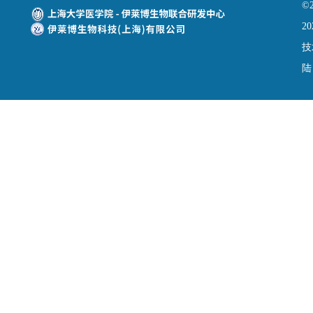
©
20
技
陆