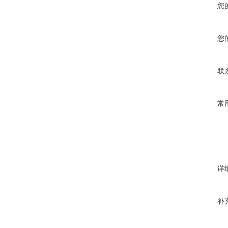
您
您
联
常
详
补