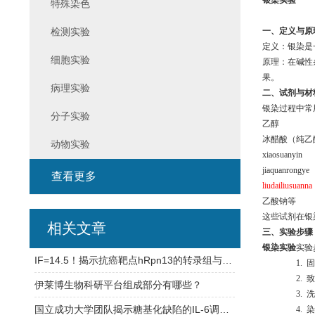
银染实验
特殊染色
检测实验
一、定义与原
定义
：银染是
细胞实验
原理
：在碱性
果。
病理实验
二、试剂与材
银染过程中常
分子实验
乙醇
冰醋酸（纯乙
动物实验
xiaosuanyin
jiaquanrongye
查看更多
liudailiusuanna
乙酸钠等
这些试剂在银
相关文章
三、实验步骤
银染实验
实验
IF=14.5！揭示抗癌靶点hRpn13的转录组与蛋白组调控机制
1.
固
2.
致
伊莱博生物科研平台组成部分有哪些？
3.
洗
国立成功大学团队揭示糖基化缺陷的IL-6调控肺癌进展及耐药的新机制
4.
染