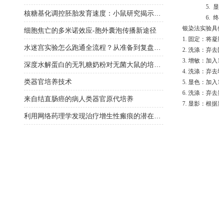
5.
显
核糖基化调控胚胎发育速度：小鼠研究揭示关键机制 ——PNAS最新研究
6.
终
银染法实验具
细胞焦亡的多米诺效应-胞外囊泡传播新途径
1.
固定：将凝
水迷宫实验怎么跑通全流程？从准备到复盘，一篇说透关键细节
2.
洗涤：弃去
3.
增敏：加入
深度水解蛋白的无乳糖奶粉对无菌大鼠的培育有何作用
4.
洗涤：弃去
类器官培养技术
5.
显色：加入
6.
洗涤：弃去
来自结直肠癌的病人类器官原代培养
7.
显影：根据
利用网络药理学发现治疗增生性瘢痕的潜在药物