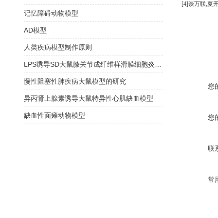
[4]
谈万联
,
夏
记忆障碍动物模型
AD模型
人类疾病模型制作原则
LPS诱导SD大鼠膝关节成纤维样滑膜细胞炎症模型建立
慢性阻塞性肺疾病大鼠模型的研究
您
异丙肾上腺素诱导大鼠特异性心肌缺血模型
缺血性面瘫动物模型
您
联
常