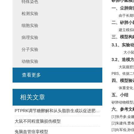
矽肺小鼠模
特殊染色
一、尘肺病
检测实验
由于长期
二、
矽肺小
细胞实验
建立模拟
三、模型构
病理实验
3.1
、实验
分子实验
大小
3.2
、造模
动物实验
大鼠腹腔
PBS
。依据二
查看更多
四、模型验
体重变化
五、小结
相关文章
矽肺动物模型
六、参考文
PTPRK调节糖酵解和从头脂肪生成以促进肥胖症中的肝细胞代谢重编程
[1]
张丹参
,
金
大鼠不同程度脑损伤模型
[2]
朱建伟
,
曹
[3]
向军俭
,
孙
兔脑血管痉挛模型