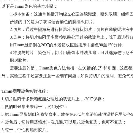
以下是
Timm
染色的基本步骤：
1.
标本制备
：这通常包括开胸经左心室连续灌流、断头取脑、组织
步骤的目的是为了获得适合染色的脑组织切片。
2.
切片
：通过中隔海马进行恒温冷冻冠状切片，切片在磷酸缓冲液
3.
染色
：将切片贴附于多聚赖氨酸处理过的载玻片上，晾干后进行
T
用
Timm
显影剂在
26℃
的水浴箱或恒温摇床中染色
90
至
150
分钟。
4.
冲洗与封片
：染色后，切片用蒸馏水冲洗几遍，可以选择进行尼
脂封胶片。
需要注意的是，
Timm
染色方法包括一些关键的试剂和步骤，这些都
外，实验过程中还需要注意一些细节问题，如保持切片的湿润、避免气
Timm病理染色
实验流程：
1.切片贴附于多聚赖氨酸处理过的载玻片上，-20℃保存；
2.做的时候拿出来晾干 ，约10分钟；
3.把Timm显影剂倒入修复盒中，放在在26℃的水浴箱或恒温摇床里染色90-
4.染色后，切片用蒸馏水冲洗几遍,可以尼式染色复染，也可不复染；
5.晾干，中性树脂封胶片。