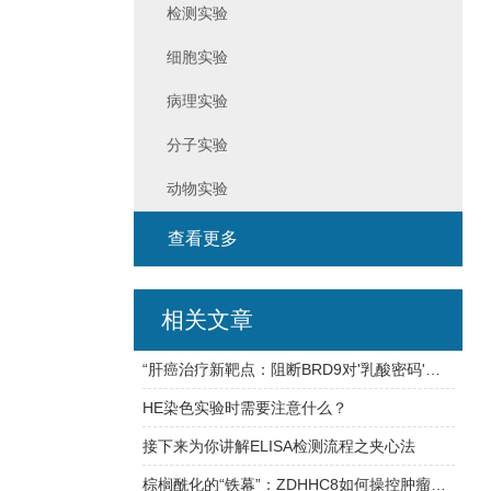
检测实验
细胞实验
病理实验
分子实验
动物实验
查看更多
相关文章
“肝癌治疗新靶点：阻断BRD9对'乳酸密码'的识别可抑制肿瘤生长“
HE染色实验时需要注意什么？
接下来为你讲解ELISA检测流程之夹心法
棕榈酰化的“铁幕”：ZDHHC8如何操控肿瘤铁死亡？