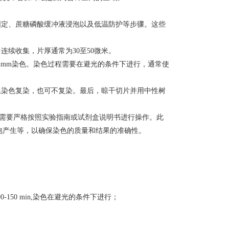
固定、蔗糖磷酸缓冲液浸泡以及低温防护等步骤。这些
中连续收集，片厚通常为
30
至
50
微米。
imm
染色。染色过程需要在避光的条件下进行，通常使
氏染色复染，也可不复染。最后，晾干切片并用中性树
需要严格按照实验指南或试剂盒说明书进行操作。此
泡产生等，以确保染色的质量和结果的准确性。
150 min,染色在避光的条件下进行；