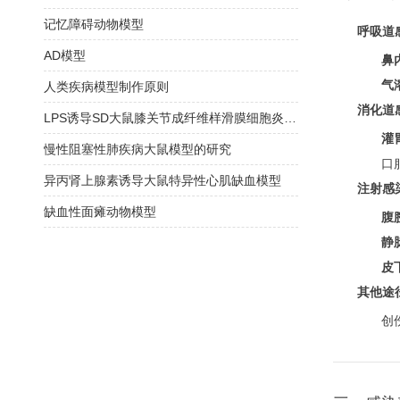
记忆障碍动物模型
呼吸道
AD模型
鼻
气
人类疾病模型制作原则
消化道
LPS诱导SD大鼠膝关节成纤维样滑膜细胞炎症模型建立
灌
慢性阻塞性肺疾病大鼠模型的研究
口
异丙肾上腺素诱导大鼠特异性心肌缺血模型
注射感
缺血性面瘫动物模型
腹
静
皮
其他途
创