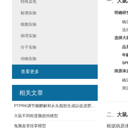
一、
大鼠
特殊染色
明确研
检测实验
确
细胞实验
选
病理实验
选择大
品
分子实验
年
动物实验
S
病原体
查看更多
确
测
相关文章
PTPRK调节糖酵解和从头脂肪生成以促进肥胖症中的肝细胞代谢重编程
二、
大鼠
大鼠不同程度脑损伤模型
兔脑血管痉挛模型
根据病原