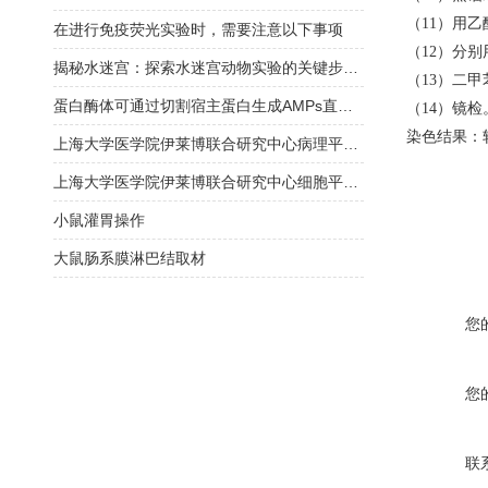
（11）
用乙
在进行免疫荧光实验时，需要注意以下事项
（12）
分别
揭秘水迷宫：探索水迷宫动物实验的关键步骤！
（13）
二甲
蛋白酶体可通过切割宿主蛋白生成AMPs直接对抗细菌感染
（14）
镜检
染色结果：
上海大学医学院伊莱博联合研究中心病理平台介绍
上海大学医学院伊莱博联合研究中心细胞平台介绍
小鼠灌胃操作
大鼠肠系膜淋巴结取材
您
您
联