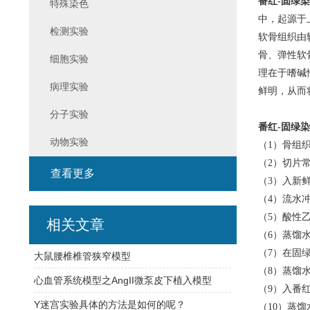
番红-固绿
特殊染色
中，起源于
检测实验
软骨组织由
骨、弹性软
细胞实验
理在于嗜碱
病理实验
鲜明，从而
分子实验
番红-固绿
动物实验
（1）骨组
（2）
切片
查看更多
（3）
入新鲜
（4）
流水
（5）
酸性
相关文章
（6）
蒸馏
（7）
在固
大鼠腰椎椎管狭窄模型
（8）
蒸馏
心血管系统模型之AngII微泵皮下植入模型
（9）
入番
Y迷宫实验具体的方法是如何的呢？
（10）
蒸馏