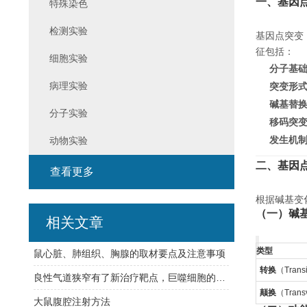
一、
基因
特殊染色
检测实验
基因点突变（P
征包括：
细胞实验
分子基
病理实验
突变形
碱基替
分子实验
移码突
发生机
动物实验
二、
基因
查看更多
根据碱基变
（一）碱基置换
相关文章
类型
鼠心脏、肺组织、胸腺的取材要点及注意事项
转换
（Transi
良性气道狭窄有了新治疗靶点，巨噬细胞的这个信号通路（cGAS-STING）是关键
颠换
（Trans
大鼠腹腔注射方法