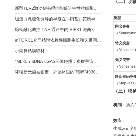
（二）功
新型TLR2激动剂韦得内酯促进中性粒细胞分化和改善中性粒细胞减少
类型
组蛋白乳糖化诱导的早衰在1-硝基并芘诱导的慢性阻塞性肺疾病中的作用
同义突变
棕榈酰化调控 TNF 通路中的 RIPK1 激酶活性和细胞毒性
（Synonym
mTORC1介导粘附依赖性细胞生长和失巢凋亡抗性的双相机制研究
错义突变
（Missense
小鼠鼻粘膜取材
无义突变
“MLKL-mtDNA-cGAS三体碰撞：炎症宇宙大爆炸”
（Nonsens
哮喘新元凶被锁定：外泌体里的“暗码”4930474H06Rik，一键激活ILC2风暴
终止密码突
（Stop-loss
（三）移码突变
机制
：插入
效应
：
生成wan