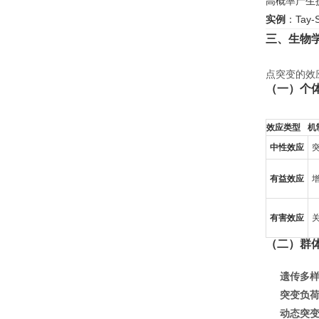
高概率产生
实例
：Tay
三、生物
点突变的效
（一）个
效应类型
机
中性效应
有益效应
有害效应
（二）群
遗传多
突变负
动态突