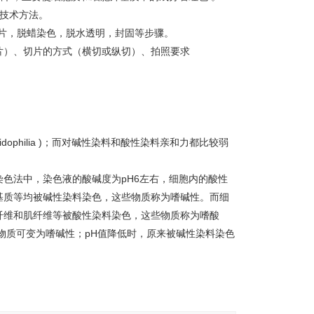
的技术方法。
片，脱蜡染色，脱水透明，封固等步骤。
片）、切片的方式（横切或纵切）、拍照要求
cidophilia )；而对碱性染料和酸性染料亲和力都比较弱
色法中，染色液的酸碱度为pH6左右，细胞内的酸性
基质等均被碱性染料染色，这些物质称为嗜碱性。而细
纤维和肌纤维等被酸性染料染色，这些物质称为嗜酸
物质可变为嗜碱性；pH值降低时，原来被碱性染料染色