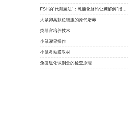
FSH的“代谢魔法”：乳酸化修饰让糖酵解“指挥”线粒体生物发生
大鼠卵巢颗粒细胞的原代培养
类器官培养技术
小鼠灌胃操作
小鼠鼻粘膜取材
免疫组化试剂盒的检查原理