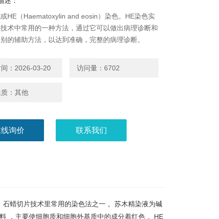
描述：
HE（Haematoxylin and eosin）染色。HE染色实
理技术中常用的一种方法，通过它可以做出病理诊断和
求别的辅助方法，以达到准确，完整的病理诊断。
：2026-03-20
访问量：6702
性质：其他
在线询价
联系我们
简称HE染色法 ，石蜡切片技术里常用的染色法之一 。苏木精染液为碱
料 ，主要使细胞质和细胞外基质中的成分着红色 。HE