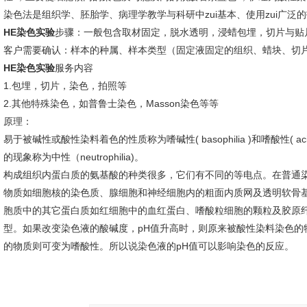
染色法是组织学、胚胎学、病理学教学与科研中zui基本、使用zui广泛
HE染色实验
步骤：一般包含取材固定，脱水透明，浸蜡包埋，切片与贴
客户需要确认：样本的种属、样本类型（固定液固定的组织、蜡块、切
HE染色实验
服务内容
1.包埋，切片，染色，拍照等
2.其他特殊染色，如普鲁士染色，Masson染色等等
原理：
易于被碱性或酸性染料着色的性质称为嗜碱性( basophilia )和嗜酸性( a
的现象称为中性（neutrophilia)。
构成组织内蛋白质的氨基酸的种类很多，它们有不同的等电点。在普通染
物质如细胞核的染色质、腺细胞和神经细胞内的粗面内质网及透明软骨
胞质中的其它蛋白质如红细胞中的血红蛋白、嗜酸粒细胞的颗粒及胶原
型。如果改变染色液的酸碱度，pH值升高时，则原来被酸性染料染色的
的物质则可变为嗜酸性。所以说染色液的pH值可以影响染色的反应。