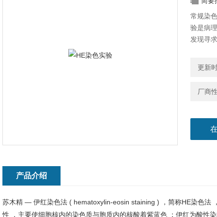
简要
常规染色或
验是病
发现寻
更新时间
厂商
产品介绍
苏木精 — 伊红染色法 ( hematoxylin-eosin staining ) ，
性 ，主要使细胞核内的染色质与胞质内的核酸着紫蓝色 ；伊红为酸性染